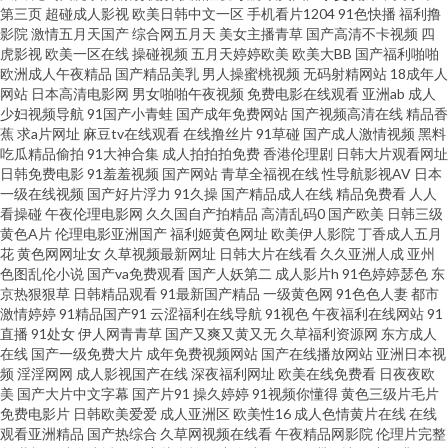
第三页
超碰成人影视
欧美日韩中文一区
手机看片1204
91色快播
福利撸
影院
激情五月天国产
综合网五月天
美女主播青草
国产高清不卡视频
四
青草大香蕉 91微拍网 日本福利精品每日更新 超碰cop 91福利视频网站导航
虎影视
欧美一区在线
操碰视频
五月天婷婷欧美
欧美大BB
国产福利啪啪
欧洲成人午夜精品
国产精品美乳
男人操蜜桃视频
无码射精网站
18成年人
欧美一区啪啪 麻豆精品原创Av 99福利视频导航 影音先锋亚洲色图网 久久黄
网站
日本高清电影网
男女啪啪午夜视频
免费电影在线观看
亚洲ab
成人
少妇视频导航
91国产小青蛙
国产成年免费网站
国产视频高清在线
精品香
蕉
求a片网址
麻豆tv在线观看
在线撸丝片
91草碰
国产成人激情视频
黑料
色小视频 AV免费大全 五月天色图 国产精品九九久久 在线观看国产91视频 免
吃瓜精品偷拍
91大神合集
成人拍拍拍免费
香港伦理剧
日韩大片观看网址
日韩免费电影
91羞羞视频
国产网站
青草全福视在线
性导航影视AV
日本
费黄污视频在线观看 91诱惑福利视频 亚洲情色国产精品 欧美人妖调教 草莓
一级在线视频
国产好片浮力
91久操
国产精品成人在线
精品免费看
人人
看操碰
午夜伦理电影网
久久国自产拍精品
高清乱码0
国产欧美
日韩三级
黄色A片
伦理电影亚洲国产
福利姬黄色网址
欧美伊人影院
丁香成人五月
视频免费入口 日韩精品久久成人无码 欧美日韩国产综合 波多野吉衣家庭教师
花
黄色网网址女
久草视频最新网址
日韩大片在线看
久久亚洲人成
亚州
色图乱伦小说
国产va免费观看
国产人妖第二
成人影片h
91色婷婷瑟色
东
91jiuyi 免费的色情 91资源在线视频 夜夜撸体验区 久久成人黄网站 91破解版
京热狠狠草
日韩精品观看
91最新国产精品
一级黄色网
91色色人妻
都市
激情婷婷
91精品国产91
云涩福利在线导航
91视色
午夜福利在线网站
91
直播
91处女
伊人网青青草
国产又爽又黄又无
久草福利资源网
东方成人
免费官网入口 日韩欧美瑟瑟网站 国产福利精品久久让 69成人午夜剧场 精品
在线
国产一级免费大片
成年免费视频网站
国产在线播放网站
亚洲日本视
频
淫淫网网
成人影视国产在线
深夜福利网址
欧美在线免费看
日夜夜欧
不卡网 在线日韩中文 玖玖资源日韩一区二区 91线看 亚洲国产九九 国产黄色
美
国产大片中文字幕
国产片91
操久婷婷
91视频你懂得
黄色三级片毛片
免费电影片
日韩欧美爱爱
成人亚洲区
欧美性16
成人色情黄片在线
在线
观看亚洲精品
国产热综合
久草网视频在线看
午夜精品网影院
伦理片完整
性大片网站 91n在线网址观看 老湿机肏屄 91天堂网 欧美性爱页一区 97资源