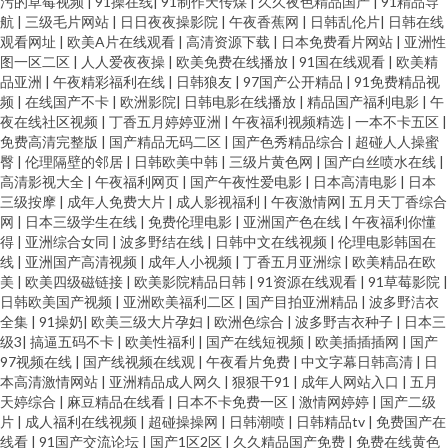
污的草莓视频
|
91操在线
|
91制作天传煤
|
久久夜色精品国产
|
91精品导
航
|
三级毛片网站
|
日日夜夜操影院
|
午夜香蕉网
|
日韩乱伦片
|
日韩在线
观看网址
|
欧美A片在线观看
|
高清资源下载
|
日本免费看片网站
|
亚洲性
图一区二区
|
人人爱夜夜操
|
欧美免费在线播放
|
91国在线观看
|
欧美精
品亚洲
|
午夜精彩福利在线
|
日韩狼友
|
97国产公开精品
|
91免费精品视
频
|
在线国产不卡
|
欧洲影院
|
日韩电影在线播放
|
精品国产福利电影
|
午
夜在线社区视频
|
丁香五月婷婷亚洲
|
午夜福利视频精选
|
一本不卡五区
|
免费高清完整版
|
国产精品无码二区
|
国产色秀精品综合
|
超碰人人操蜜
臀
|
伦理隔壁的邻居
|
日韩欧美中韩
|
三级片黄色网
|
国产白丝喷水在线
|
高清影视大全
|
午夜福利网页
|
国产午夜性爱电影
|
日本高清电影
|
日本
三级按摩
|
成年人免费大片
|
成人影视福利
|
午夜激情网
|
五月天丁香综合
网
|
日本三级学生在线
|
免费伦理电影
|
亚洲国产色在线
|
午夜福利你懂
得
|
亚洲综合女同
|
波多野结在线
|
日韩中文在线视频
|
伦理电影韩国在
线
|
亚洲国产高清视频
|
成年人小视频
|
丁香五月亚洲综
|
欧美精品在欧
美
|
欧美四级磁链接
|
欧美影院精品日韩
|
91资源在线观看
|
91草莓影院
|
日韩欧美国产视频
|
亚洲欧美福利二区
|
国产目拍亚洲精品
|
波多野洁衣
全集
|
91操奶
|
欧美三级大片孕妇
|
欧洲色综合
|
波多野吉衣种子
|
日本三
级3
|
搞逼五码不卡
|
欧美性福利
|
国产在线短视频
|
欧美插插插网
|
国产
97视频在线
|
国产线视频在线观
|
午夜看片免费
|
中文字幕日韩高清
|
日
本高清激情网站
|
亚洲精品成人网久
|
狠狠干91
|
成年人网站入口
|
五月
天婷综合
|
麻豆精品在线看
|
日本不卡免费一区
|
激情网婷婷
|
国产二级
片
|
成人福利在线视频
|
超碰操操网
|
日韩潮喷
|
日韩精品tv
|
免费国产在
线看
|
91国产交流论坛
|
国产1区2区
|
久久精品国产免费
|
免费在线黄色