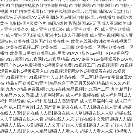
拍|91自拍偷拍视频|91自拍偷拍在线|91自拍网站|91自拍网址|91自拍小
视频|91自拍在线观看|91自拍在线视频
韩国av色导航|韩国AV天堂电影|
韩国Av无码|韩国AV无码高潮|韩国av亚洲自拍|韩国av在线播放|韩国A级
黄色电影|韩国A级黄色片|韩国A级片毛毛|韩国a级无毛
成人亚洲欧美|成
人亚洲欧美久久|成人亚洲欧美日韩|成人亚洲欧美一区|成人亚洲欧美综
合|成人亚洲区无码|成人亚洲少妇|成人亚洲视频|成人亚洲视频网|成人亚
洲特色
欧美在线日韩国产|欧美在线色|欧美在线视频18|欧美在线视频导
航|欧美在线视频二区|欧美在线一二三四|欧美在线一区啊v|欧美在线一区
播放|欧美重口另类|欧美重口味另类
91AV电影|91av福利|91AV福利导
航|91av观看|91av官网|91av官网精品|91AV免费|91av免费观看|91AV免
费国产|91AV免费视频
91视频高清免费|91视频工厂|91视频观看|91视频
观看免费|91视频观看入口|91视频观看网站|91视频观看在线|91视频
官|91视频官方|91视频官方入口
精品在线一区二区|精品中文字幕麻豆发
布|精品专区欧美日韩亚洲|精品综合丁香五月天婷婷|精品综合久久99粉
芽|九九99精品免费视频|九九re在线精品视频|九九国产二区|九九精品|九
九精品99久久香蕉
成人福利社区av|成人福利视频在线|成人福利网|成人
福利网站导航|成人福利影院|成人高清无码|成人官网福利午夜|成人国产
A片|成人国产黄片|成人国产黄色
超碰在线人干人|超碰在线人妻斩|超碰
在线人人爱|超碰在线人人操|超碰在线人人草|超碰在线人人朝|超碰在线
人人干|超碰在线人人看|超碰在线人人乐|超碰在线中文无码
超碰人人搞|
超碰人人搞人人摸|超碰人人公开|超碰人人狠狠|超碰人人黄|超碰人人家|
超碰人人见|超碰人人精品|超碰人人看人人|超碰人人看人人爱
18视频入