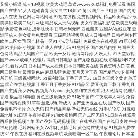
叉操小骚逼
成人18视频
欧美大鸡吧
草逼wwww
久草福利免费试看
岛国
国产在线
91人人超碰青青
美女白丝18禁
91肏比
国产三区电影
国产内射
后入在线
黄色网址网站网址
97超在线视
免费视频网站
精品欧美精品v
欧
美操碰
欧美二级片网址
精品成人无码视频
男女午夜福利影院
欧美三级电
影
免费黄色网址
成年版快手
日韩福利无码
四虎四房
亚洲AV在线豆花
亚
洲区成人
美女黄片免费观看
三级网站视频网
成人日韩精品
日韩福利专区
欧美二区女同
国产精品一区91
小x导航福利
免费黄色在线视频
91原创视
频
欧美日韩小视频
国产成人在线无码
91黑料不
国产极品自拍
岛国最大
色网站
精品无码国产二品
欧美一及片
激情网婷婷
人妖大片
91天堂影视
国产www
成年人伦理片
高清日韩电影
国产尤物视频在线
超碰福利97视
屏
91看片入口
日本国产成人视频
日本日韩欧美在线
黄色资料入口
黄色
网三级毛片
最新黄色av
麻豆影院免费
五月天堂丁香
国产精品水多
福利
所导航
三级视频网站J
51福利影院
丁香五月天av
18日本三级全黄
乱伦天
堂
国产在线短视频
丁香五月丁香婷婷
91精品又
爱豆传媒下载
丁香九月
国产主播
美女网站视频黄
A片com
美女福利在线观看
狼人激情网
伦理片
香港
极品福利导航
黄色三级最新免费
91嫩草国产
午夜成年人网站
免费
国产高清视频
91草莓
丝瓜视频污成人
国产亚洲视品在线
国产玖玖
国产
免费毛不卡片
久久无码
国产精品网络
孕妇无码在线
91手机论坛
91视频
新地址
91日逼
午夜啪视频
91啪水蜜桃网
国产二区无码
91日韩在线观看
西瓜影院视频全集
国产孕妇无码视频
国产在线福利
国产在线日皮片
午夜
神马伦理
毛片网站美女
AV福利激情毛片
黄色网在线播放
91视频免费在
线
91午夜在线
福利在线视频导航
欧美喷潮一区二区
午夜理论片
日本第