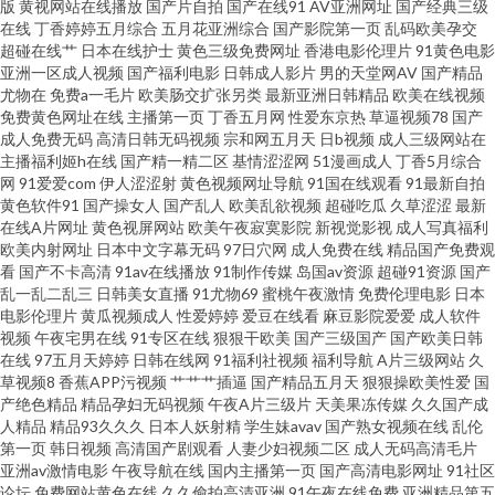
版
黄视网站在线播放
国产片自拍
国产在线91
AV亚洲网址
国产经典三级
在线
丁香婷婷五月综合
五月花亚洲综合
国产影院第一页
乱码欧美孕交
男天堂 福利视频导航啪啪 日韩欧美国产色色 九一视频在线视频 91熊猫在线
超碰在线艹
日本在线护士
黄色三级免费网址
香港电影伦理片
91黄色电影
亚洲一区成人视频
国产福利电影
日韩成人影片
男的天堂网AV
国产精品
尤物在
免费a一毛片
欧美肠交扩张另类
最新亚洲日韩精品
欧美在线视频
亚洲黄色hfh 九一抖音视频 91免费看片白丝 日韩欧美超碰 黄色的网址 超碰色
免费黄色网址在线
主播第一页
丁香五月网
性爱东京热
草逼视频78
国产
成人免费无码
高清日韩无码视频
宗和网五月天
日b视频
成人三级网站在
91 亚洲成av人电影 国产厨房乱子伦 影音先锋看素人 九1免费版网页 91巨炮
主播福利姬h在线
国产精一精二区
基情涩涩网
51漫画成人
丁香5月综合
网
91爱爱com
伊人涩涩射
黄色视频网址导航
91国在线观看
91最新自拍
黄色软件91
国产操女人
国产乱人
欧美乱欲视频
超碰吃瓜
久草涩涩
最新
视频在线 欧美在线视频1 91综合视频在线播放 91福利在线婷婷 日本阿V免费
在线A片网址
黄色视屏网站
欧美午夜寂寞影院
新视觉影视
成人写真福利
欧美内射网址
日本中文字幕无码
97日穴网
成人免费在线
精品国产免费观
视频 草莓视频黄在线观看 影音先锋资源站婷婷 欧美久久一级久久九九 国内
看
国产不卡高清
91av在线播放
91制作传媒
岛国av资源
超碰91资源
国产
乱一乱二乱三
日韩美女直播
91尤物69
蜜桃午夜激情
免费伦理电影
日本
电影伦理片
黄瓜视频成人
性爱婷婷
爱豆在线看
麻豆影院爱爱
成人软件
精品综久久 91人人操人人爽 91第一国产视频导航 日韩综合专区 国内成人精
视频
午夜宅男在线
91专区在线
狠狠干欧美
国产三级国产
国产欧美日韩
在线
97五月天婷婷
日韩在线网
91福利社视频
福利导航
A片三级网站
久
品 91少妇喷水视频 亚洲色一色 久草视频好吊日综合色 大香蕉资源站 91传媒
草视频8
香蕉APP污视频
艹艹艹插逼
国产精品五月天
狠狠操欧美性爱
国
产绝色精品
精品孕妇无码视频
午夜A片三级片
天美果冻传媒
久久国产成
人精品
精品93久久久
日本人妖射精
学生妹avav
国产熟女视频在线
乱伦
合集 91草莓视频 日韩成人专区 国产精品××× 91区在线视频观看 国产一A一a
第一页
韩日视频
高清国产剧观看
人妻少妇视频二区
成人无码高清毛片
亚洲av激情电影
午夜导航在线
国内主播第一页
国产高清电影网址
91社区
亚洲欧洲综合日韩精品 俺去也先锋 日韩有骂码中文字幕 婷婷蜜桃婷婷伊人
论坛
免费网站黄色在线
久久偷拍高清亚洲
91午夜在线免费
亚洲精品第五