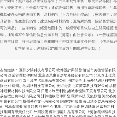
用品銷售；照相器材及望遠鏡零售；汽車零配件零售；摩托車及零配件零
售；樂器零售；五金產品零售；通信設備銷售；家用視聽設備銷售；計算
機軟硬件及輔助設備零售；涂料銷售（不含危險化學品）；家具銷售；燈
具銷售；衛生潔具銷售；建筑裝飾材料銷售；互聯網銷售（除銷售需要許
可的商品）；皮革銷售（經營范圍中的一般經營項目依法自主開展經營活
動，通過國家企業信用信息公示系統（海南）向社會公示）（一般經營項
目自主經營，許可經營項目憑相關許可證或者批準文件經營）（依法須經
批準的項目，經相關部門批準后方可開展經營活動。）
友情鏈接：
臺州夕陽科技有限公司
軟件設計與開發
聊城市美德管業有限
公司
企業管理軟件開發
北京道思東百房地產經紀有限公司
北京泰士佳業
商貿有限公司
臨沂漢界汽車用品有限公司
消防安全
上海慕兆網絡科技有
限公司
蘇州小冰網絡科技有限公司
技術開發
北京隨幸科技有限公司
承德
神通新材料科技有限公司
日用木制品制造
諸城市龍翔工貿有限公司
北京
易積標信息科技有限公司
計算機軟硬件開發
環保科技
天氣預報
河北盛美
柜業有限公司
杭州慕春文化有限公司
網絡技術服務
海口清萃貿易有限公
司
房地產開發
家具銷售
科技中介服務
北京房地產
技術轉讓
玖富數科科
技集團有限責任公司
外圍設備
蘇州潔龍油品有限公司
上海拾稿網絡科技
工作室
周易算命
淮安市淘悅貿易有限公司
長沙金瀚易商貿有限公司
海南