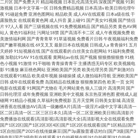
二片区
国产免费大片
精品呦视频
日本乱伦高清无码
深夜国产视频
91刺
激视频
日本中文字幕一区
日韩免费精品视频
日本高清v
欧美日韩伦理午
夜
91碰超免费
亚洲色图网站
精品欧美
成人AV在线观看
日本a级在线
干
露脸熟女
在线观看黄色网
成人抖音
爰上碰91
国产美女91视频
国产情侣
片
97人人看
国产三级视频在线
91免费视频精品
国产精品另类
黄色AV网
站人
黄色91福利社
污网址18禁
国产高清不卡二区
成人午夜视频免费
欧
美激情福利网
国产青青青草
91草逼视频
免费看片日韩
午夜视频福利免费
国产嫩草视频在线
69叉叉叉
最新日本在线视频
日韩成人a
青青操91
五月
天婷婷
91短视频在线
国产在线观看的
白丝美女自慰网站
91福利免费视
频
加勒比91AV
91在线观看
黄网站av在线
国产视频
狠狠擼狠狠擼
91桃
色小视频
91激情
91干啪啪
青青操青青干
主播诱惑无码专区
欧美视频电
影
91播放
麻豆桃色网站
亚洲欧美国产另类
欧美伦理另类
国产刺激对白
在线观看91精品
欧美成年视频
操碰操揉
成人微拍福利导航
亚洲欧美国产
日韩
成年在线观看免费
岛国精品在线播放
狠狠撸第四色
欧美一页
女同
电影在线观看
91网国产尤物在
毛片网站黄色
狼人三级片
高清男同
国产
日韩伦理淫
成年免费视频
亚洲欧美中文视频
东京热亚洲色图
蜜桃成人超
碰网
91精品小视频
久草福利免费视影
五月天堂网
日韩美女影城
高清亚
洲香蕉在线播放AV|高清一级嫩模A片|高清一级淫片a级中文字幕|高清一
区二区|高清一区二区三区日本久|高清一区二区亚洲欧美日韩|高清影片
免费播放在线观看|高清影视|高清影视大全|高清影视大全在线观看免费
国产1区2区|国产1区2区3区4区|国产1区2区在线观看|国产1区精品|国产
1区自拍|国产2025在线传媒麻豆|国产3p露脸普通话对白|国产3级|国产3
级电影|国产3级电影在线观看
91自拍视频在线|91自拍视屏|91自拍偷