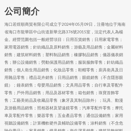
公司簡介
海口若煜順商貿有限公司成立于2024年05月09日，注冊地位于海南
省海口市龍華區中山街道新華北路376號2015室，法定代表人為楊
金。經營范圍包括一般經營項目：日用百貨銷售；日用家電零售；
家用電器銷售；針紡織品及原料銷售；游藝及用品銷售；金屬材料
銷售；建筑材料銷售；塑料制品銷售；橡膠制品銷售；儀器儀表銷
售；辦公設備銷售；勞動保護用品銷售；服裝服飾零售；針紡織品
銷售；個人衛生用品銷售；化妝品零售；鞋帽零售；廚具衛具及日
用雜品零售；禮品花卉銷售；日用品銷售；眼鏡銷售（不含隱形眼
鏡）；鐘表銷售；母嬰用品銷售；文具用品零售；自行車及零配件
零售；戶外用品銷售；用品及器材零售；箱包銷售；珠寶首飾零
售；工藝美術品及收藏品零售（象牙及其制品除外）；玩具、動漫
及游藝用品銷售；照相器材及望遠鏡零售；汽車零配件零售；摩托
車及零配件零售；樂器零售；五金產品零售；通信設備銷售；家用
視聽設備銷售；計算機軟硬件及輔助設備零售；涂料銷售（不含危
險化學品）；家具銷售；燈具銷售；衛生潔具銷售；建筑裝飾材料