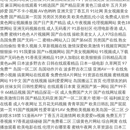
页
麻豆网站在线观看
91精选国产
国产精品亚洲
黄色三级成年
五月天婷
婷爱
国产不卡小视频
AV色哟哟
亚洲天堂丁香五月
91社网
美女视频黄全
香蕉伊人网 国产精品久久内蒙 91青草视频网 免费AV不卡 91在线视频精品 91
免费
国产精品第一页国
另类区另类欧美
欧美色图乱伦小说
免费成人软件
黄色网址视频播放
国产日产美产精品
成人午夜视频
伦理视频网站
黄色18
白丝美女视频 日韩新片区 岛国不卡Av 92国产视频 91夫妻生活超碰 先锋av影
禁网站
亚洲无码视频在线
成人无码看片
91原创社区
伦理电影香港
成人
免费
蜜桃91色色
A片视频网
国产自在线
操欧美老女人
人人97综合精品
岛国免费
国产无码一二
蜜桃tv网站入口
国产第66页
另类国产在线
熟女
音av成人 久热无码视频免费看 超碰91资源网站 91大片在线播放 91福利网址
自拍偷拍
青青久视频
久草新视频在线
激情深爱欧美激情
91视频官网国产
狠狠操-91
91我要操
国产ts视频网站
国产美女视频网站
91视频成人下载
导航 影音先锋日韩av 91rp爆 五月天丁香网 老湿机九九 91网片 伊人99福利在
国产无码色色
91香蕉亚洲精品
91伊人加勒比
欧美狠狠插
日韩精品高清
黄色av网
日本波多野吉衣
日韩在线观看精品
日本一级电影
久草网页
97
免费艹
岛国一区二区
岛国动作片在
波多野吉衣三级
亚洲AV一卡
在线免
线 九一看片入口 91在线视频国 午夜福利视频最新网址 黄色三级网站片 国产
费小视频
搞黄网站在线观看
免费色情A片网扯
91资源在线视频
蜜桃视频
网站
91中文
国产在线视频
福利爱爱网址
岛国搬运工首页
伦理朋友的妈
精品第1页 91国产精品传媒电影 91小视频 91操机视频 日韩综合视频专区 影
妈
丝袜女同
日韩性爱网址
在线观看日本黄
亚洲国产第一网站
国产99不
卡
66精品视频
国产精品探花一区
成人免费国产大片
国产在线网址观看
欧美激情日韩
国产精品无码亚洲
国产一区二区黄片
喷潮一区
福利姬足交
音先锋色情av 日本韩国A片 久草网址3 AV老司机午夜福利 99福利视频在线导
在线看
成人午夜网址
五月花无码视频
青青草国产
欧美日韩乱
国产屁屁
第一页
91国产视频网
性爱草逼91AV
免费欧美视频
欧美岛国一区二区
少
航 91青草草 91免费版网站在线观看 伊人网久 色五月影音先锋 青青草大香蕉
妇喷水18禁
51漫画APP
丁香五月花激情网
欧美爱爱tv视频
免费五月丁
香视频
97香蕉超级碰碰
国产免费看二区
三级黄色片网站
综合网黄
在线
播放观看
欧美电影在线
伦理片在哪里看
蜜桃午夜网
久草资源在
日本三
在线 草莓狼人在线 91大神车震 91尤物网站在线观看 91国产亚洲视频 青青草