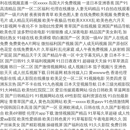
利在线视频直播
一区xxxxx
岛国大片免费视频
一道日本亚洲香蕉
国产91
高清精品
国产一区二区福利
伦理在线播放
人妻无码精品
91自拍在线观看
韩天堂日日干 高清无码熊猫成人网 91大神网址 黑丝av网址 91超碰在线网站
国产一级片内射
夜夜骑青青草
欧美色图人妻
在线免费欧美视频
免费黄色
毛片
成人精品无码视频
欧美午夜极品
性欧美ⅩⅩⅩⅩ乱
欧美色色六月天
女同视频 91最新天堂 婷婷五月天女人图 豆花九十一网站成人 91调教打屁股
91影视网
午夜伦不卡
加勒比性爱网
青草国产在线视频
亚洲国产精品导航
欧美色淫
波多野结依电影
91狠狠撸
成人深夜电影
精品国产美女剃毛
加
勒比熟女
91碰在线
欧美裸模
萌白酱国产一区
美国一级AV
国产人在线成
网站 精品少妇二区 91美女玉足 久久国产熟女精品 91次元免费观看 国产日韩
免费
免费黄色A片网址
微拍福利国产视频
国产人成无码视频
国产原创区
色花堂
在线免费黄A片
久草福利
乱伦家庭
成人午夜免费视频
人妖射精
国
综合一区 亚洲淫爱网 欧美成人专区久久 波多野洁依无码 欧美久草在线视频
产屁屁
国产精品天干天
国产精品午夜一区
中文字幕无码人妻
日本不卡二
区
国产日韩91
久草福利视频网
91日日夜夜91
超碰碰天天操
91草草酒店
视频
韩日一区二区
国产激情视频网站
成人视频日本
茄子视频污
亚洲色
观看 浮力草草影音 色色www 操色国产综合 亚洲日韩国产精 wwwavav导航 自
欲天天
成人丝瓜视频下载
日韩逼网
精东传媒入口
黄wwww色
香港伦理
电影在线
成人影院在线播放
欧美足交一区二区
91视频电影
另类四虎
亚
拍色图自拍 黄色片avv 91涩涩综合 人妻少妇精品视频 wwwav不卡电影 深爱
洲东京热
国产不卡在线
91九色视频
日本天堂视频导航
日本三级光棍影院
91大神精品
欧美怡红院院二区
爱豆传媒观看网站
综合日韩欧美
草逼网首
页
国产日韩精品91
91视频网站在线
69性影院
福利资源在线
91自拍最新
婷婷婷网 成人日韩精选 91网址美女视频 色伦五月天 阿v视频在线播放 亚洲好
网址
青青草国产成人
黄色岛国网站
欧美一xxxxx
欧美gayv
91色情激情网
中国韩国日本高清
国产国产一区
亚洲欧洲成人
日韩在线
久久国产影视综
深淫网 国产福利第9页 亚洲色婷婷网 国内在线91 伊人久久艹 国产第86页 91
合
欧美69潮喷
伦理片app下载
激情视频国产精品
91草莓久草超碰
成人性
爱aa影院
欧美性爱插插
欧美日韩色黄片
91草莓影院
午夜电影网久久
国
产丝袜美女
国产精彩视频
操碰视屏
国产福利在线
91久久影院
免费日韩
操毛 国产小精品网站 91发布页 国产九九精品在线 五月花电影av 狠狠搞综合