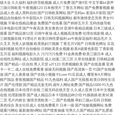
级大全
久久福利
福利所导航视频
成人片免费
国产第9页
中文字幕bt原声
三级日韩欧美
午夜视频123
日本推理片
丁香五月网站
国产免费看视频
极
福利视频 91最新在线观看网址 最新伪娘TS在线观看 人妖另类人兽 黑料51第
品成人色
成人黑料自拍
国产日韩欧美网站
国产无码av
老湿A片影院
国产
精品自拍偷拍
牛牛影院A片
日韩无码视频网站
都市激情变态另类
男女91
视频
字幕在线精品播放
免费国产在线看
国产婷婷五月天
无码传媒导航
一页 国产99热青青草 91制片探花 91视频最新网址 91次元官网首页免费 色
日本电影伦理
国产午夜高清
美女黄色18
亚洲午夜精品视频
日本三级成人
观看
国产精品第12页
日韩午夜场
成人视频高清免费
伦理在线影视
成人
97人妻露脸在线 国产一二三四在线 91视频永久网址 五月丁香蕉 黄色a网站在
三级视频在线
91理论片
欧美日韩性爱福利
av午夜探花福利
精品毛片
久
久叉叉
另类人妖视频
欧美熟妇穴视频
丁香五月V国产
日韩黄色网址
豆花
福利视频
轮理片自拍偷拍
日韩欧美美女视频
欧美A级黄色影院
丁香影视
线看3 欧美毛多水多bb 国产91av在线观看 不卡ab 91黑丝露脚 日韩无码福利
五月花
福利视频电影久久
污污污污免费
91金典免费
欧美三级日本
成人
在线吃瓜网站
成人岛国影院
成人动漫二区三区
久草在线最新
日韩精品推
网址 久久精品16 91内射在线 国产日批 不卡91福利视频 九一精品视频在线观
荐
国产精品一区自拍
男人天堂
a片123
另类视频欧美
国产在线直播
亚洲
卡一卡二
成人在线免费看黄
操操无码视频
国产高清第一页
91国产在线播
放
国产女人夜夜做
国产在线小视频
91com
91豆花成人
哪里有A片网址
看 内射人妻14p 国产玖玖一区 91蜜臀 五月婷婷女同 亚洲另类在线观看 欧美
精产国品
香蕉视频国产精品
91九色福利
成人国产无线视
欧美日韩性生活
片
国产伦理剧
国产精品无套无码
成年人网站免费
国产精品1000
91九色
扩肛 国产亚洲欧美精品爱 91网站网址 91性爱一区 91国产丝袜射精 污导航在
在线视频
日本伦理片在线
三级无码在线天堂
久久成人亚洲
日本中文视频
在线
伦理剧推荐
国产成人精品日本
97甜桃品种介绍
91插插插
欧美SE第
二页
毛片内射女
激情另类欧美一二
国产色视频
孕妇三级av无码
日韩欧
线观看 久re九九 操人妻视觉 91re伊人 AV黑福利色导航 91国产福利在线视频
美色综合
美女社区成人
在线免费看片
日本一级
国产传媒视频网站
免费
观看污网站
最新激情h网站
国产喷浆抽搐
宅男久久国产精品
国产乱肥老
深夜免费看片福利 五月婷婷777 欧美性精品一区 婷婷日韩一区二区 黄污污在