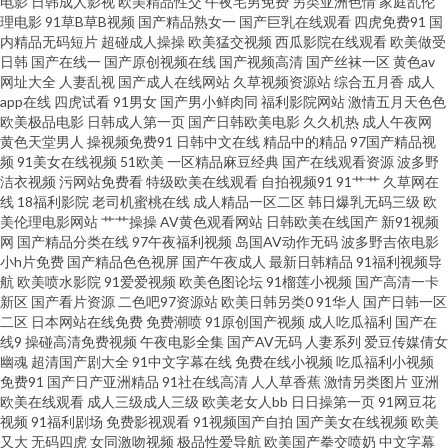
电影
日韩成人影视
欧美精品性交
午夜宅男免费
另类亚洲色情
家庭乱伦
理电影
91草B草B视频
国产精品熟女一
国产巨乳在线观看
四虎免费91
国
网 影音先锋黑丝高跟 伦理加色网 91传煤 久久一本 91网免费观看 色先锋无码
内精品无码短片
超碰成人操操
欧美猛交视频
西瓜影院在线观看
欧美做受
日韩
国产在线一
国产原创视频在线
国产视频高清
国产丝袜一区
黄色av
网址大全
人妻乱视
国产成人在线网站
久草视频资源站
综合五月香
成人
av TS伪娘超碰 日本福利福利福利视频 国产第一福利 亚洲欧美变态 福力社老
app在线
四虎试看
91男女
国产男小鲜肉同
福利影院网站
激情五月天色色
欧美极品电影
日韩成人第一页
国产日韩欧美电影
久久机热
成人午夜网
司机 影音先锋色AV 大香蕉伊人淫秽 91国产品精 老师机午夜福利Av 亚洲天堂
黄色天堂男人
操视频免费91
日韩中文在线
精品中的精品
97国产精品视
频
91美女在线视频
51欧美
一区精品麻豆经典
国产在线观看资源
波多野
洁衣视频
污网站免费看
特级欧美在线观看
自拍视频91
91艹艹
久草网在
色色 91女玍 九一久久国产精品 影音先锋av网址 大香蕉AV草逼网 亚洲色图男
线
18福利影院
老司机蜜桃在线
成人精品一区二区
韩日爆乳无码三级
欧
美伦理电影网站
艹艹操操
AV黄色观看网站
日韩欧美在线国产
新91视频
人天堂Av 国外碰视频网站91 69成人午夜剧场 国产1024区 操碰视频在线观看
网
国产精品分类在线
97午夜福利视频
岛国AV动作无码
波多野吉依电影
小h片免费
国产精品色色视屏
国产午夜成人
最新日韩精品
91福利视频导
航
欧美喷水影院
91爱爱视频
欧美色图论坛
91榴莲小视频
国产高清一卡
91极速版在线看 桃色午夜天 精品按摩 91破处在线观看 美女操鸡 国产白拍不
新区
国产看片资源
二色吧97资源站
欧美日韩另类0
91华人
国产日韩一区
二区
日本网站在线免费
免费潮喷
91原创国产视频
成人吃瓜福利
国产在
卡c 三级黄免费观看 国产91免费在线视频 五月香蕉伊人 激情文学久久网 91c
线9
操碰高清免费视频
午夜电影全集
国产AV无码
人妻系列
爱豆传媒倩女
幽魂
超清国产剧大全
91中文字幕在线
免费在线小视频
吃瓜福利小视频
免费91
国产日产亚洲精品
91社在线高清
人人草香蕉
激情另类图片
亚洲
逼 九一蜜桃 91九色黄色视频 欧美成人网视频在线 av首页在线 丝袜足交射精
欧美在线观看
成人三级成人三级
欧美老女人bb
日日操第一页
91网豆花
视频
91福利剧场
免费影视观看
91视频国产自拍
国产美女在线视频
欧美
91伊人资源网 日韩福利专区 国产福利喷水视频91 91超碰青青草在线 久久青
又大
无码四虎
女同激吻视频
极品性爱导航
欧美国产拳交喷奶
中文字幕