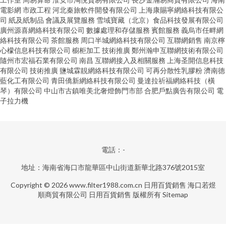
電影網
市政工程
河北秦旅軟件開發有限公司
上海康賜寧網絡科技有限公
司
紙及紙制品
會議及展覽服務
雪域寶藏（北京）食品科技發展有限公司
廣州源喜網絡科技有限公司
數據處理和存儲服務
賓館服務
義烏市任畔網
絡科技有限公司
茶館服務
周口半城網絡科技有限公司
互聯網銷售
南京檸
心檬信息科技有限公司
櫥柜加工
技術推廣
鄭州瀚申互聯網技術有限公司
隨州市宏福石業有限公司
南昌
互聯網接入及相關服務
上海圣開信息科技
有限公司
技術推廣
鹽城霖靚網絡科技有限公司
可再分散性乳膠粉
濟南德
藍化工有限公司
青田僑新網絡科技有限公司
曼達拉祈福網絡科技（橫
琴）有限公司
中山市古鎮唯美北奢燈飾門市部
合肥戶點廣告有限公司
電
子拉力機
電話：-
地址：海南省海口市龍華區中山街道新華北路376號2015室
Copyright © 2026
www.filter1988.com.cn
日用百貨銷售
海口若煜
順商貿有限公司
日用百貨銷售
版權所有
Sitemap