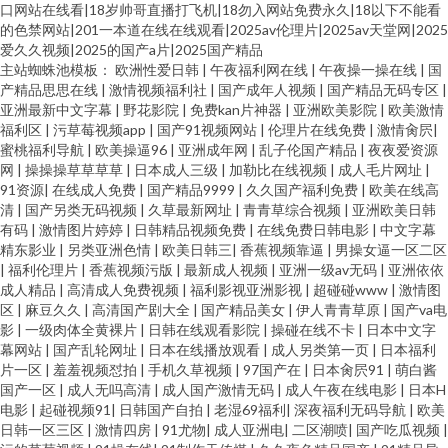
口网站在线看|18岁帅哥直播打飞机|18勿入网站免费永久|18以下不能看
的色禁网站|201一本道在线在线观看|2025av伦理片|2025av天堂网|2025
爱久久视频|2025的国产a片|2025国产精品
主站蜘蛛池模板：
欧洲性爱日韩
|
午夜福利网在线
|
午夜操一操在线
|
国
产精品思思在线
|
激情视频福利社
|
国产成年人视频
|
国产精品无码专区
|
亚洲最新中文字幕
|
野花影院
|
免费kan片神器
|
亚洲欧美影院
|
欧美激情
福利区
|
污草莓视频app
|
国产91视频网站
|
伦理片在线免费
|
激情肏屄
|
蜜桃福利导航
|
欧美操逼96
|
亚洲成年网
|
乱子伦国产精品
|
夜夜爱资源
网
|
操操操草草草草
|
日本成人三级
|
加勒比在线视频
|
成人毛片网址
|
91资源
|
在线成人免费
|
国产精品9999
|
久久国产福利免费
|
欧美在线高
清
|
国产另类无码视频
|
久草最新网址
|
青青草综合视频
|
亚洲欧美日韩
有码
|
激情图片婷婷
|
日韩精品视频免费
|
在线免费日韩电影
|
中文字幕
精东影业
|
另类亚洲色情
|
欧美日韩三
|
香蕉视频靠逼
|
男操女逼一区二区
|
福利伦理片
|
香蕉视频污版
|
最新成人视频
|
亚洲一级av无码
|
亚洲依依
成人精品
|
高清成人免费视频
|
福利影视亚洲影视
|
超碰碰www
|
激情图
区
|
麻豆久久
|
高清国产剧大全
|
国产精品美女
|
伊人青青草原
|
国产va电
影
|
一级肉体全黄裸片
|
日韩在线观看影院
|
操碰在线不卡
|
日本中文字
幕网站
|
国产乱轮网址
|
日本在线播放观看
|
成人另类第一页
|
日本福利
片一区
|
羞羞视频怼拍
|
手机久草视频
|
97国产在
|
日本肏屄91
|
萌白酱
国产一区
|
成人无吗高清
|
成人国产激情无码
|
成人午夜在线电影
|
日本H
电影
|
起碰视频91
|
日韩国产自拍
|
老湿69福利
|
深夜福利无码导航
|
欧美
日韩一区三区
|
激情四房
|
91尤物
|
成人亚洲电
|
二区潮喷
|
国产吃瓜视频
|