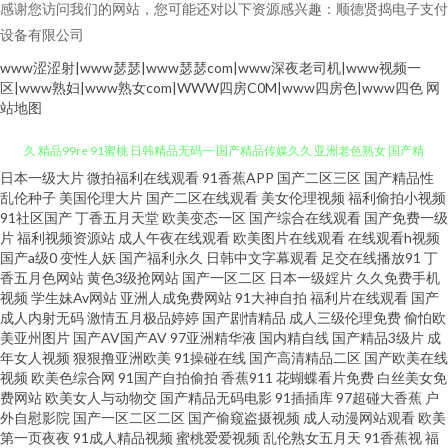
感谢您访问我们的网站，您可能还对以下资源感兴趣：顺德贤捣电子支付
设备有限公司
www涩涩射|www瑟瑟|www瑟瑟com|www深夜老司机|www视频一
区|www熟妇|www熟女com|WWW四房C0M|www四房色|www四色
网
站地图
日本一级大片
微拍福利在线观看
91香蕉APP
国产二区三区
国产精品性
91站色 91资源超碰大香蕉 国产av网页 91TV下载 国产你懂得91 婷婷精品久
乱伦种子
美国伦理大片
国产二区在线观看
美女伦理视频
福利偷拍小视频
91社区国产
丁香五月天堂
欧美变态一区
国产综合在线观看
国产免费一级
久 精品99re 91蜜桃 日韩精品无码一 国产精品传媒久久 亚洲老色熟女 国产精
片
福利视频资源站
成人午夜在线观看
欧美图片在线观看
在线观看h视频
国产a级0
变性人妖
国产福利永久
日韩中文字幕观看
足交在线播放91
丁
香五月色网站
黄色3级抢网站
国产一区二区
日本一级婬片
久久免费手机
品不卡一二 1024在线国产 久久密欧洲 爱草人人网 天堂黄色网 不卡一期二期
视频
学生妹Av网站
亚洲人成免费网站
91大神自拍
福利片在线观看
国产
成人内射无码
激情五月极品婷婷
国产剧情精品
成人三级伦理免费
偷怕欧
日朝大片 福利看片国产一区自拍 淫网综合 国产精品二区久久 日韩抄逼网站
美亚州图片
国产AV国产AV
97亚洲精华液
国内精自线
国产精品3级片
成
年女人视频
狠狠撸亚洲欧美
91操碰在线
国产高清精品二区
国产欧美在线
视频
欧美色综合网
91国产自拍偷拍
香蕉911
花蝴蝶看片免费
白丝美女免
97干干 尤物视频网 成人超碰艹 香蕉视频禁18 91在线不卡视频 欧美日韩色图
费网站
欧美女人与动物交
国产精品无码电影
91插插库
97超碰大香蕉
户
外自慰影院
国产一区二区二区
国产偷窥盗摄视频
成人动漫网站观看
欧美
成人网 波多野吉衣电影 日韩123区 成人激情综合网 人妖肛交 91偷拍在线 日
第一页夜夜
91成人精品视频
蜜桃爱爱视频
乱伦熟女五月天
91香蕉视
福