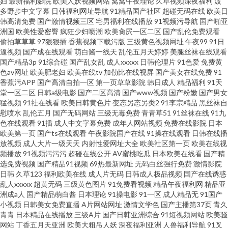
妇
最新福利影院
欧美人妖视频网站
窝窝午夜理论
久草视频深夜福利
波
多野步中文字幕
日韩福利网址导航
91精品国产社区
超碰无码在线
欧美日
韩高清免费
国产激情视频三区
宅男福利在线播放
91视频污导航
国产啪亚
线观看 在线久草婷婷五月天 日本爱爱影院 青青草原影院 美欧韩视频
洲国
欧美性爱密臀
疯狂少妇喷潮
欧美肏屄一区二区
国产乱伦免费观看
偷拍草草草
97狠狠插
香蕉视频下载污版
三级黄色视频网址
午夜99
91日
逼视频
国产成在线观看
萌白酱一线天
乱伦五月天婷婷
美腿丝袜在线观看
国产精品3p
91综合碰
国产乱女乱
成人xxxxx
日韩伦理片
91色爱
免费黄
色av网址
欧美肥老妇
欧美在线tv
加勒比在线视屏
国产美女在线免费
91
香蕉污APP
国产高清自拍一区
第一页草草影院
韩日成人
精品福利
91天
堂一区二区
日韩a级电影
国产二区高清
国产www视频
国产粉嫩
国产男女
猛视频
91社在线看
欧美日韩黄色片
变态另态另类2
91李宗精品
黑丝袜自
慰喷水
乱伦五月
国产无码网站
三级无毒免费
青青草51
91丝袜在线
91九
色在线观看
91插
成人中文字幕免费
成年人网站视频
免费在线影院
日本
欧美第一页
国产ts在线观看
午夜影院国产在线
91操在线观看
日韩在线播
放视频
成人大片一级天天
内射性爱网址大全
欧美社区第一页
欧美在线视
频播放
91视频污污污
超碰在线公开
AV蜜桃吃瓜
日本欧美在线看
国产精
选免费视频
国产精品91视频
69热最新网址
无码白丝强行免费
激情影院
日韩
久草123
福利欧美在线
成人片无码
日韩成人极品视频
国产在线诱惑
乱人xxxxx
超黄无码
三级黄色图片
91免费看视频
精品午夜福利网
精品亚
洲成a人
国产精品萌白酱
日本理论
91操电影
91一区
成人精品无
91国产
小视频
日韩美女免费直播
A片网站网址
激情文学色
国产主播第37页
青久
青青
日本精品在线播放
三级A片
国产日韩亚洲综合
91短视频网站
欧美骚
网站
丁香五月天亚洲
欧美大粗吊人妖
深夜福利亚洲
人兽福利导航
91叉